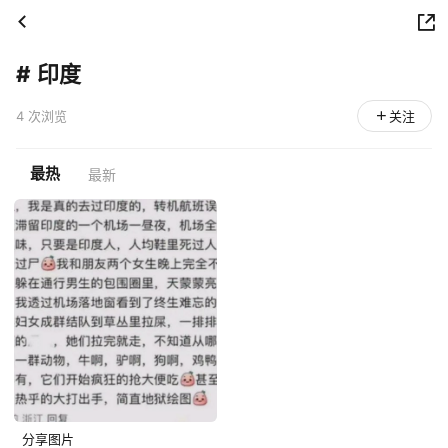
#
印度
4 次浏览
关注
最热
最新
分享图片