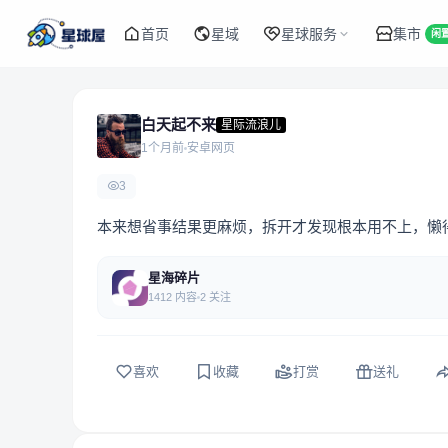
首页
星域
星球服务
集市
闲
白天起不来
星际流浪儿
1个月前
安卓网页
3
本来想省事结果更麻烦，拆开才发现根本用不上，懒
星海碎片
1412 内容
2 关注
喜欢
收藏
打赏
送礼