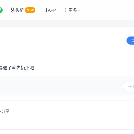
头衔
APP
更多
置
NEW
得退了就先扔那吧
分享