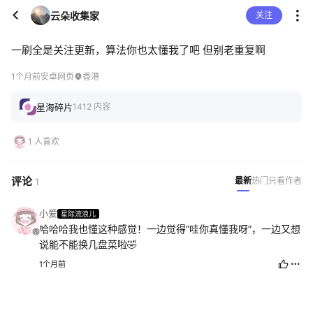
云朵收集家
关注
一刷全是关注更新，算法你也太懂我了吧 但别老重复啊
1个月前
安卓网页
香港
星海碎片
1412 内容
1 人喜欢
评论
最新
热门
只看作者
1
小爱
星际流浪儿
哈哈哈我也懂这种感觉！一边觉得“哇你真懂我呀”，一边又想
说能不能换几盘菜啦🤣
1个月前