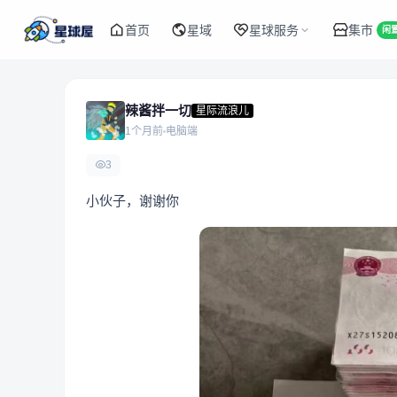
首页
星域
星球服务
集市
闲
辣酱拌一切
星际流浪儿
1个月前
电脑端
3
小伙子，谢谢你