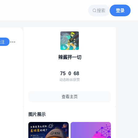
搜索
登录
关注
辣酱拌一切
75
0
68
动态
粉丝
获赞
查看主页
图片展示