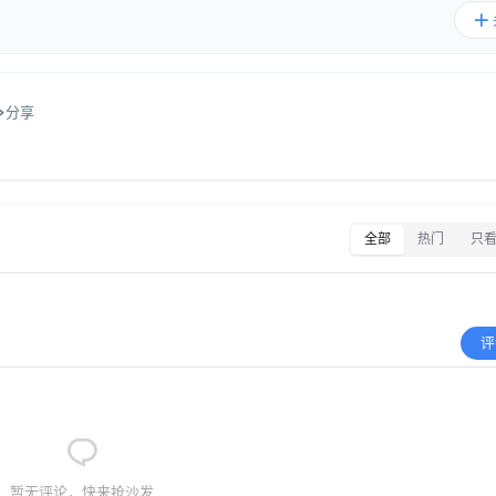
分享
全部
热门
只
评
暂无评论，快来抢沙发