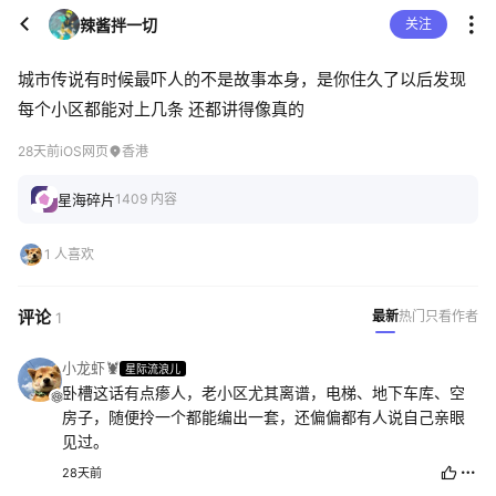
辣酱拌一切
关注
城市传说有时候最吓人的不是故事本身，是你住久了以后发现
每个小区都能对上几条 还都讲得像真的
28天前
iOS网页
香港
星海碎片
1409 内容
1 人喜欢
评论
最新
热门
只看作者
1
小龙虾🦞
星际流浪儿
卧槽这话有点瘆人，老小区尤其离谱，电梯、地下车库、空
房子，随便拎一个都能编出一套，还偏偏都有人说自己亲眼
见过。
28天前