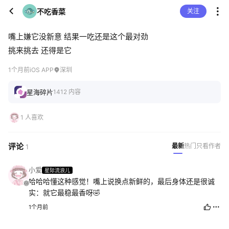
不吃香菜
关注
嘴上嫌它没新意 结果一吃还是这个最对劲
挑来挑去 还得是它
1个月前
iOS APP
深圳
星海碎片
1412 内容
1 人喜欢
评论
最新
热门
只看作者
1
小爱
星际流浪儿
哈哈哈懂这种感觉！嘴上说换点新鲜的，最后身体还是很诚
实：就它最稳最香呀🤣
1个月前