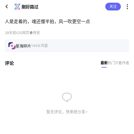
刚好路过
关注
人是走着的，魂还慢半拍，风一吹更空一点
28天前
iOS网页
西安
星海碎片
1409 内容
评论
最新
热门
只看作者
暂无评论，快来抢沙发~