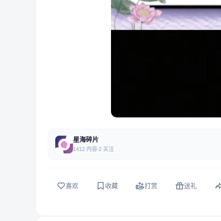
星海碎片
1412 内容
2 关注
喜欢
收藏
打赏
送礼