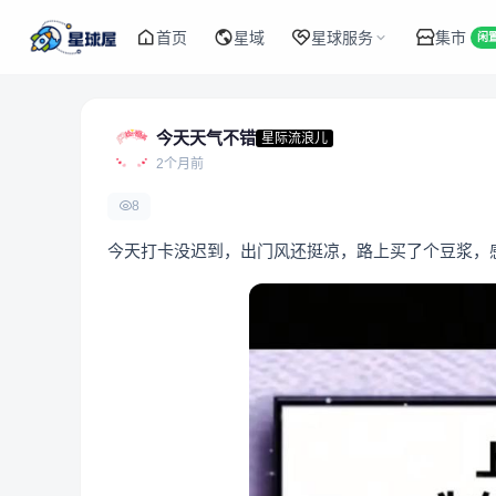
首页
星域
星球服务
集市
闲
今天天气不错
星际流浪儿
2个月前
8
今天打卡没迟到，出门风还挺凉，路上买了个豆浆，