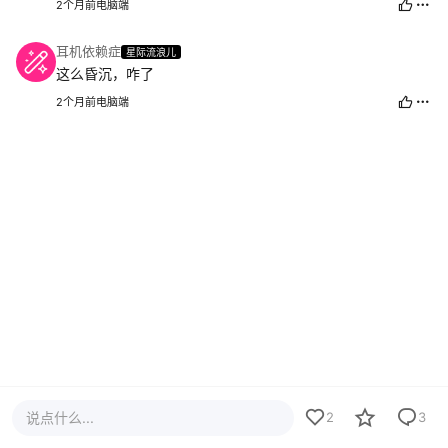
2个月前
电脑端
耳机依赖症
星际流浪儿
这么昏沉，咋了
2个月前
电脑端
说点什么...
2
3