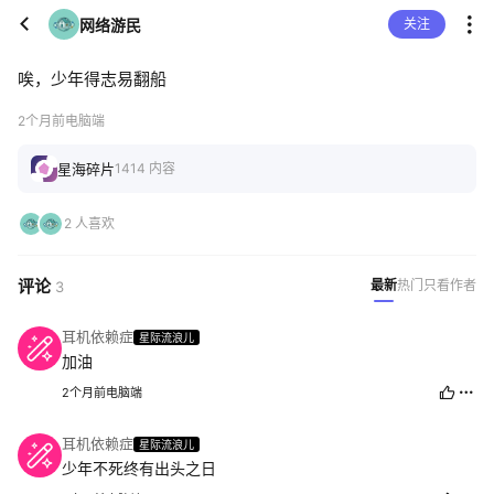
网络游民
关注
唉，少年得志易翻船
2个月前
电脑端
星海碎片
1414 内容
2 人喜欢
评论
最新
热门
只看作者
3
耳机依赖症
星际流浪儿
加油
2个月前
电脑端
耳机依赖症
星际流浪儿
少年不死终有出头之日