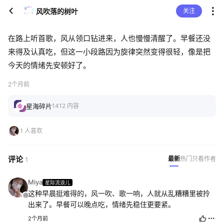
风吹落的树叶
关注
在路上听首歌，风从领口钻进来，人也慢慢清醒了。早餐还没
来得及认真吃，但这一小段路因为旋律突然变得很轻，像是把
今天的情绪先安顿好了。
2个月前
星海碎片
1412 内容
1 人喜欢
评论
最新
热门
只看作者
1
Miya
星际流浪儿
这种早晨挺难得的，风一吹、歌一响，人就从乱糟糟里被拎
出来了。早餐可以晚点吃，情绪先稳住更要紧。
2个月前