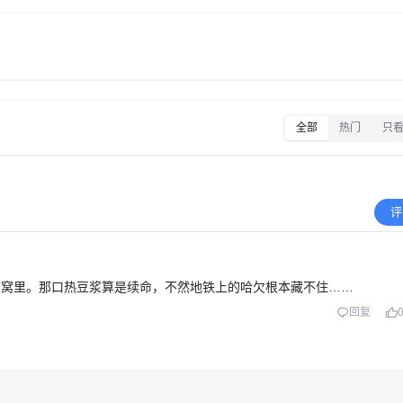
全部
热门
只
评
被窝里。那口热豆浆算是续命，不然地铁上的哈欠根本藏不住……
回复