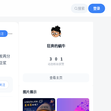
搜索
登录
关注
狂奔的蜗牛
发两分
3
0
1
豆浆
动态
粉丝
获赞
查看主页
关注
图片展示