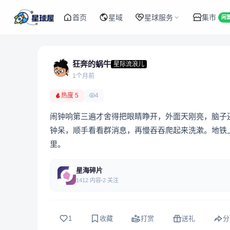
首页
星域
星球服务
集市
闲
狂奔的蜗牛
星际流浪儿
1个月前
热度 5
4
闹钟响第三遍才舍得把眼睛睁开，外面天刚亮，脑子
钟呆，顺手看看群消息，再慢吞吞爬起来洗漱。地铁
里。
星海碎片
1412 内容
2 关注
1
收藏
打赏
送礼
分