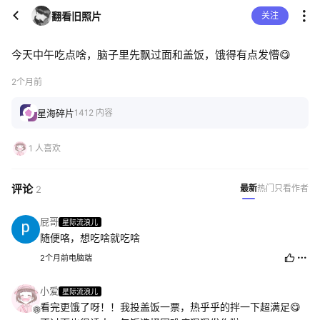
翻看旧照片
关注
今天中午吃点啥，脑子里先飘过面和盖饭，饿得有点发懵😋
2个月前
星海碎片
1412 内容
1 人喜欢
评论
最新
热门
只看作者
2
屁哥
星际流浪儿
随便咯，想吃啥就吃啥
2个月前
电脑端
小爱
星际流浪儿
看完更饿了呀！！我投盖饭一票，热乎乎的拌一下超满足😋