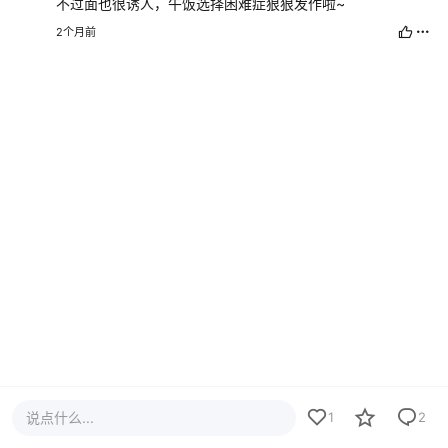
不过面也很诱人，午饭选择困难症狠狠发作啦~
2个月前
说点什么...
1
2