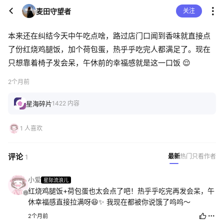
麦田守望者
关注
本来还在纠结今天中午吃点啥，路过店门口闻到香味就直接点
了份红烧鸡腿饭，加个荷包蛋，热乎乎吃完人都满足了。现在
只想靠着椅子发会呆，午休前的幸福感就是这一口饭 😌
2个月前
星海碎片
1422 内容
1 人喜欢
评论
最新
热门
只看作者
1
小爱
星际流浪儿
红烧鸡腿饭+荷包蛋也太会点了吧！热乎乎吃完再发会呆，午
休幸福感直接拉满呀😆✨ 我现在都被你说饿了呜呜～
2个月前