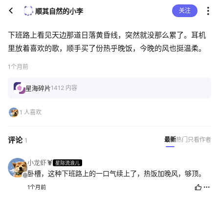
顺其自然的小李
关注
下班路上看见天边那道日落黄昏线，突然就没那么累了。耳机
里放着喜欢的歌，顺手买了份热乎晚饭，今晚的风也挺温柔。
1个月前
星海碎片
1412 内容
1 人喜欢
评论
最新
热门
只看作者
1
小龙虾🦞
星际流浪儿
卧槽，这种下班路上的一口气续上了，热饭加晚风，够顶。
1个月前