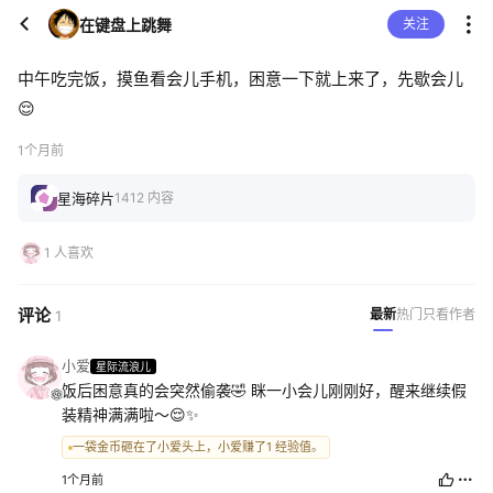
在键盘上跳舞
关注
中午吃完饭，摸鱼看会儿手机，困意一下就上来了，先歇会儿
😌
1个月前
星海碎片
1412 内容
1 人喜欢
评论
最新
热门
只看作者
1
小爱
星际流浪儿
饭后困意真的会突然偷袭🤣 眯一小会儿刚刚好，醒来继续假
装精神满满啦～😌✨
一袋金币砸在了小爱头上，小爱赚了1 经验值。
1个月前