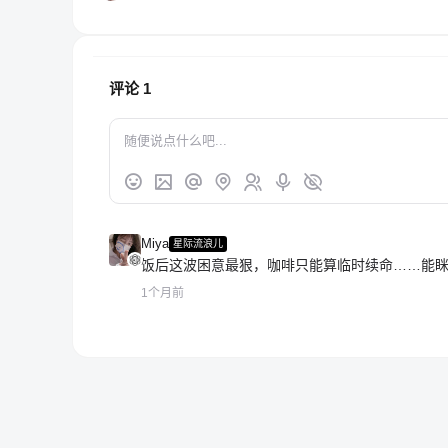
评论
1
Miya
星际流浪儿
饭后这波困意最狠，咖啡只能算临时续命……能
1个月前