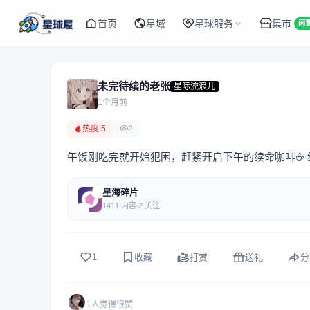
首页
星域
星球服务
集市
闲
未完待续的老张
星际流浪儿
1个月前
热度 5
2
午饭刚吃完就开始犯困，赶紧开启下午的续命咖啡☕
星海碎片
1411 内容
2 关注
1
收藏
打赏
送礼
分
1人觉得很赞