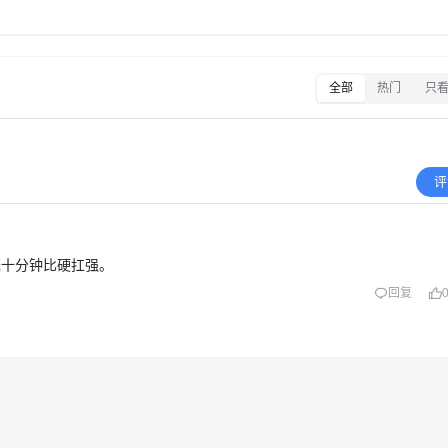
全部
热门
只
评
眯十分钟比硬扛强。
回复