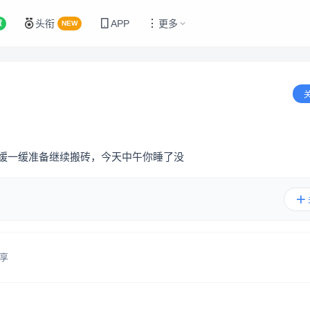
头衔
APP
更多
置
NEW
 缓一缓准备继续搬砖，今天中午你睡了没
享