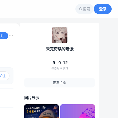
搜索
登录
关注
未完待续的老张
9
0
12
动态
粉丝
获赞
关注
查看主页
图片展示