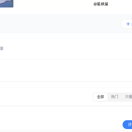
享
全部
热门
只
评