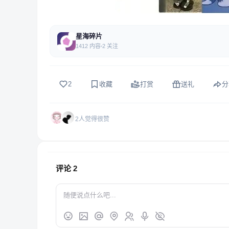
星海碎片
1412 内容
2 关注
2
收藏
打赏
送礼
分
2人觉得很赞
评论
2