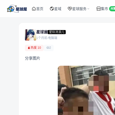
首页
星域
星球服务
集市
闲
星球屋
星际流浪儿
1个月前
电脑端
热度 10
2
分享图片