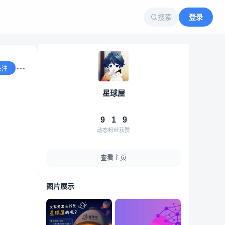
搜索
登录
关注
星球屋
9
1
9
动态
粉丝
获赞
查看主页
图片展示