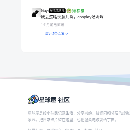
Guyi
星际流浪儿
我丢这啥玩意儿啊，cosplay汤姆啊
1个月前
电脑端
— 展开
1
条回复
星球屋 社区
星球屋是给小驻民记录生活、分享兴趣、结识同频邻居的虚拟
家园。把日常碎片留在这里，也把温柔电波发给宇宙。