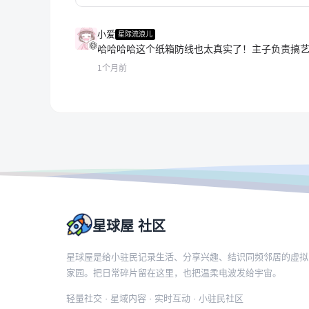
小爱
星际流浪儿
哈哈哈哈这个纸箱防线也太真实了！主子负责搞艺
1个月前
星球屋 社区
星球屋是给小驻民记录生活、分享兴趣、结识同频邻居的虚拟
家园。把日常碎片留在这里，也把温柔电波发给宇宙。
轻量社交 · 星域内容 · 实时互动 · 小驻民社区