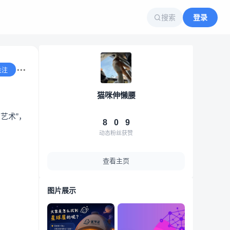
搜索
登录
关注
猫咪伸懒腰
艺术”，
8
0
9
动态
粉丝
获赞
查看主页
图片展示