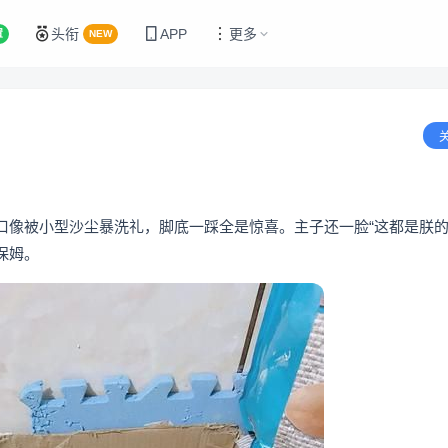
头衔
APP
更多
置
NEW
口像被小型沙尘暴洗礼，脚底一踩全是惊喜。主子还一脸“这都是朕的
保姆。