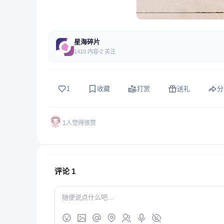
星海碎片
1410 内容
2 关注
1
收藏
打赏
送礼
分
1人觉得很赞
评论
1