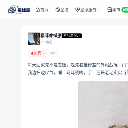
首页
星域
星球服务
集市
闲
猫咪伸懒腰
星际流浪儿
1个月前
热度 5
2
每天回家先不是看娃，是先看猫砂盆的外溅战况：门
我边扫边叹气，嘴上骂骂咧咧，手上还是老老实实当