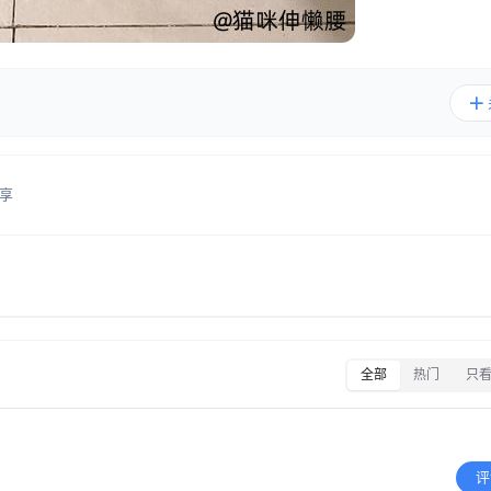
享
全部
热门
只
评