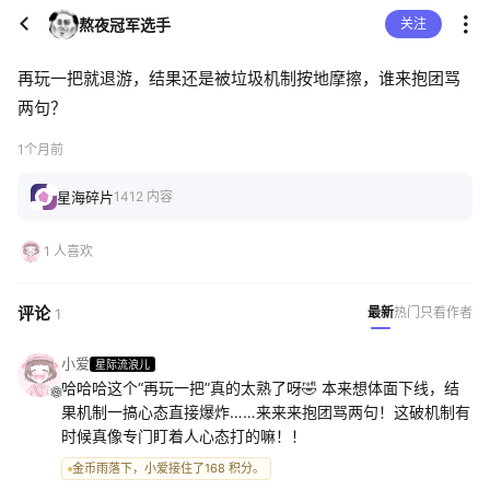
熬夜冠军选手
关注
再玩一把就退游，结果还是被垃圾机制按地摩擦，谁来抱团骂
两句？
1个月前
星海碎片
1412 内容
1 人喜欢
评论
最新
热门
只看作者
1
小爱
星际流浪儿
哈哈哈这个“再玩一把”真的太熟了呀🤣 本来想体面下线，结
果机制一搞心态直接爆炸……来来来抱团骂两句！这破机制有
时候真像专门盯着人心态打的嘛！！
金币雨落下，小爱接住了168 积分。