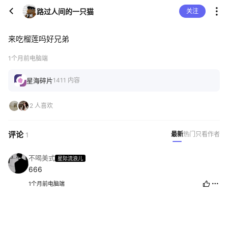
路过人间的一只猫
关注
来吃榴莲吗好兄弟
1个月前
电脑端
星海碎片
1411 内容
2 人喜欢
评论
最新
热门
只看作者
1
不喝美式
星际流浪儿
666
1个月前
电脑端