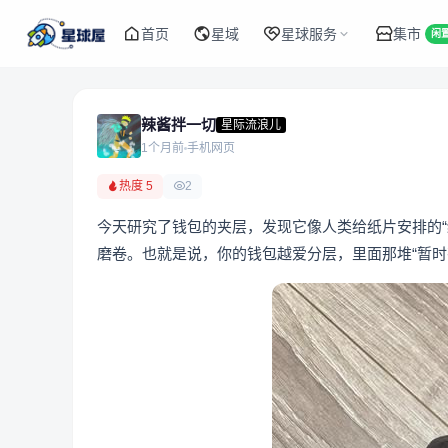
首页
星域
星球服务
集市
闲
辣酱拌一切
星际流浪儿
1个月前
手机网页
热度 5
2
今天研究了钱包的夹层，发现它像人类给纸片安排的
磨卷。也就是说，你的钱包越爱分层，里面那堆“暂时