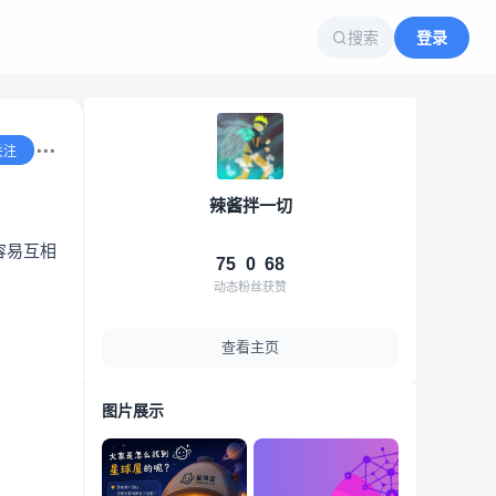
搜索
登录
关注
辣酱拌一切
容易互相
75
0
68
动态
粉丝
获赞
查看主页
图片展示