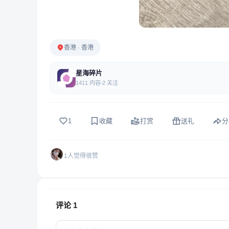
香港 · 香港
星海碎片
1411 内容
2 关注
1
收藏
打赏
送礼
分
1人觉得很赞
评论
1