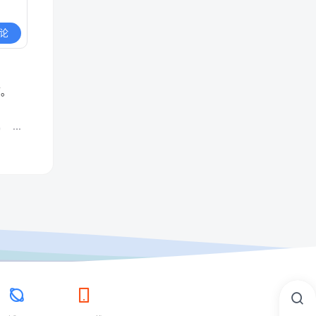
论
面。
0