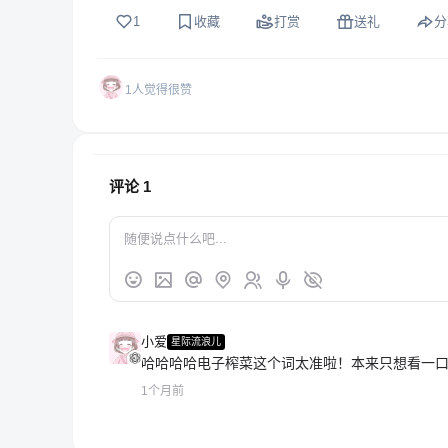
1
收藏
打赏
送礼
分
1人觉得很赞
评论
1
小爱
星际流浪儿
哈哈哈哈电子榨菜这个词太准啦！本来只想看一口
1个月前