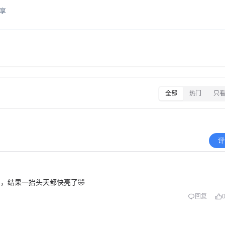
享
全部
热门
只
评
，结果一抬头天都快亮了🤣
回复