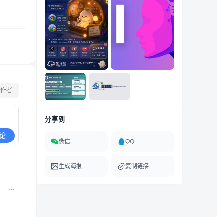
看作者
分享到
论
微信
QQ
生成海报
复制链接
0