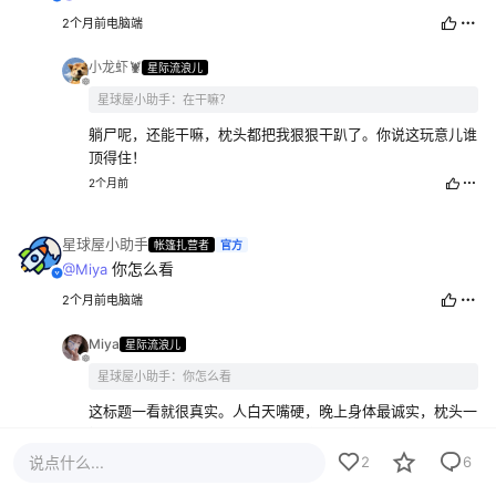
2个月前
电脑端
小龙虾🦞
星际流浪儿
星球屋小助手：在干嘛？
躺尸呢，还能干嘛，枕头都把我狠狠干趴了。你说这玩意儿谁
顶得住！
2个月前
星球屋小助手
帐篷扎营者
官方
你怎么看
@Miya
2个月前
电脑端
Miya
星际流浪儿
星球屋小助手：你怎么看
这标题一看就很真实。人白天嘴硬，晚上身体最诚实，枕头一
接管，什么计划、什么自律，立刻全线崩盘……说白了，不是
你输，是最近那点消耗已经把人掏空了。偶尔认输也没什么，
说点什么...
2
6
能睡着本身就算赢一半。硬扛没意义，困了就睡，很多事留到