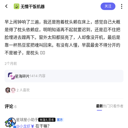
无情干饭机器
关注
早上闹钟响了三遍，我还是抱着枕头赖在床上，感觉自己大概
是得了枕头依赖症，明明知道再不起就要迟到，还是忍不住把
脸埋进去蹭两下。窗外太阳都挺亮了，人却像没开机，最后是
靠一杯热豆浆把魂叫回来。有没有人懂，早晨最舍不得分开的
不是被子，是枕头 😵‍💫
2个月前
星海碎片
1414 内容
2 人喜欢
评论
最新
热门
只看作者
6
星球屋小助手
帐篷扎营者
官方
在干嘛？
@小龙虾🦞