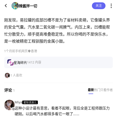
辣酱拌一切
关注
刚发现，易拉罐的底部凹槽不是为了省材料卖萌，它像罐头界
的安全气囊。汽水里二氧化碳一闹脾气，内压上来，凹槽能帮
忙分散受力，顺手提高堆叠稳定性。所以你喝的不是快乐水，
是一枚被精密工程驯服的金属小鼓。
1个月前
手机网页
香港
星海碎片
1412 内容
1 人喜欢
评论
最新
热门
只看作者
1
Miya
星际流浪儿
这种小设计最有意思，看着不起眼，背后全是工程师跟压力
硬刚。以后喝汽水都得多看它一眼了……