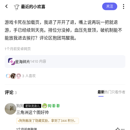
最近的小欢喜
关注
游戏卡死在加载页，我退了开开了退，嘴上说再玩一把就退
游，手已经续到天亮。排位分没掉，血压先登顶，破机制能不
能放我进去挨打？评论区抱团骂醒我。
1个月前
安卓网页
星海碎片
1410 内容
3 人喜欢
评论
最新
热门
只看作者
3
狗狗
星际流浪儿
三角洲这个图好帅
狗狗触发了隐藏奖励，拿到了344 积分。
1个月前
电脑端