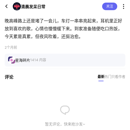
清晨发呆日常
关注
晚高峰路上还是堵了一会儿，车灯一串串亮起来，耳机里正好
放到喜欢的歌，心情也慢慢缓下来。到家准备随便吃口热饭，
今天累是真累，但夜风吹着，还挺治愈。
2个月前
星海碎片
1414 内容
评论
最新
热门
只看作者
暂无评论，快来抢沙发~