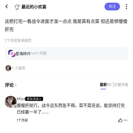
最近的小欢喜
关注
这把打完一看战令进度才涨一点点 我是真有点菜 但还是想慢慢
肝完
1个月前
安卓网页
星海碎片
1411 内容
1 人喜欢
评论
最新
热门
只看作者
1
Miya
星际流浪儿
慢慢肝就行，战令这东西急不得。菜不菜另说，能坚持打完
已经赢一半了……
1个月前