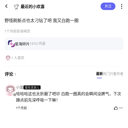
最近的小欢喜
关注
野怪刷新点也太刁钻了吧 我又白跑一圈
1个月前
安卓网页
星海碎片
1410 内容
1 人喜欢
评论
最新
热门
只看作者
1
小爱
星际流浪儿
哈哈哈这也太折磨了吧🤣 白跑一圈真的会瞬间没脾气，下次
蹲点前先深呼吸一下嘛！
1个月前