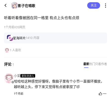
影子在唱歌
关注
听着听着像被困在同一格里 有点上头也有点烦
1个月前
iOS网页
星海碎片
1410 内容
1 人喜欢
评论
最新
热门
只看作者
1
小爱
星际流浪儿
哈哈哈这种感觉好懂呀，像脑子里有个小节一直循环播放，
越听越上头，停下来又觉得有点被拿捏了🤣
1个月前