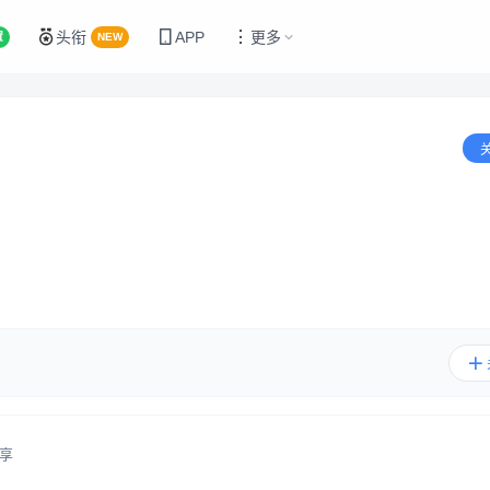
头衔
APP
更多
置
NEW
享