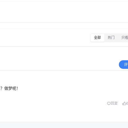
全部
热门
只
评
口？做梦呢！
回复