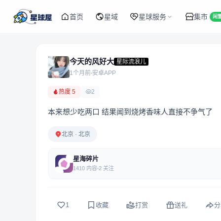
首页
星域
星球服务
集市
闲
今天的风好大
星际流浪儿
1个月前
安卓APP
热度 5
2
本来想少吃两口 结果闻到烧烤香味人直接不争气了
北京 · 北京
星海碎片
1410 内容
2 关注
1
收藏
打赏
送礼
分