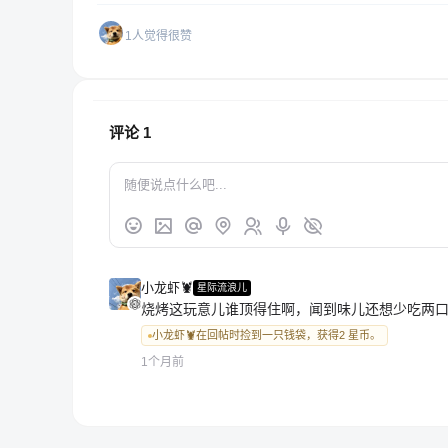
1人觉得很赞
评论
1
小龙虾🦞
星际流浪儿
烧烤这玩意儿谁顶得住啊，闻到味儿还想少吃两
小龙虾🦞在回帖时捡到一只钱袋，获得2 星币。
1个月前