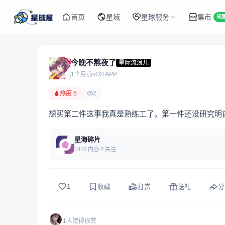
首页
星域
星球服务
集市
闲
今晚不熬夜了
星际流浪儿
1个月前
iOS APP
热度 5
2
想买第二件这事我真是熟练工了，第一件还没研究明
星海碎片
1410 内容
2 关注
1
收藏
打赏
送礼
分
1人觉得很赞