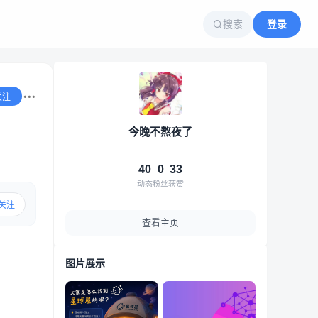
搜索
登录
关注
今晚不熬夜了
40
0
33
动态
粉丝
获赞
关注
查看主页
图片展示