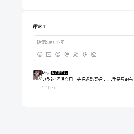
评论
1
Miya
星际流浪儿
典型的“还没会用，先把退路买好”……手是真的有
1个月前