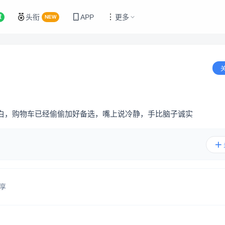
头衔
APP
更多
置
NEW
白，购物车已经偷偷加好备选，嘴上说冷静，手比脑子诚实
享