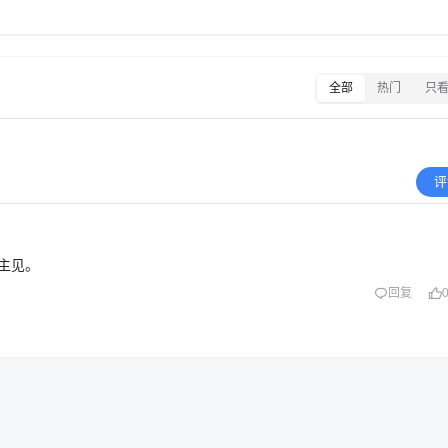
全部
热门
只
评
主见。
回复