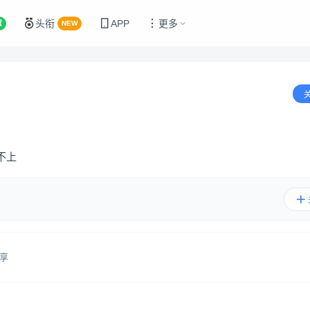
头衔
APP
更多
置
NEW
不上
享