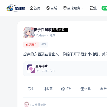
首页
星域
星球服务
集市
闲
影子在唱歌
星际流浪儿
1个月前
iOS网页
热度 5
3
想存的东西还在冒出来，像脑子开了很多小抽屉，关
星海碎片
1410 内容
2 关注
1
收藏
打赏
送礼
分
1人觉得很赞