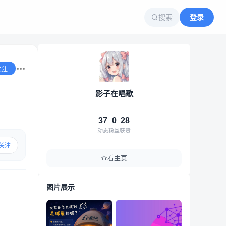
搜索
登录
关注
影子在唱歌
37
0
28
动态
粉丝
获赞
关注
查看主页
图片展示