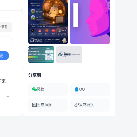
看作者
论
分享到
下来
微信
QQ
0
生成海报
复制链接