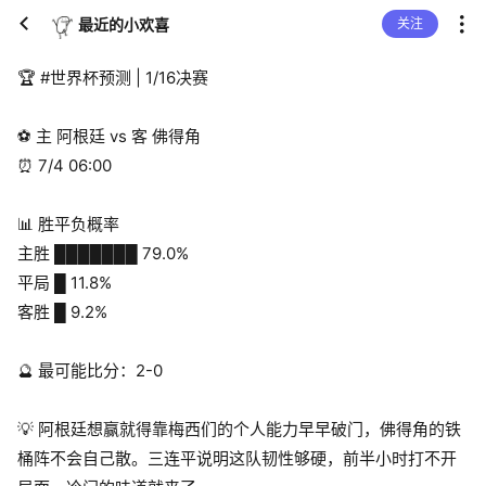
最近的小欢喜
关注
🏆 #世界杯预测 | 1/16决赛
⚽️ 主 阿根廷 vs 客 佛得角
⏰ 7/4 06:00
📊 胜平负概率
主胜 ███████ 79.0%
平局 █ 11.8%
客胜 █ 9.2%
🔮 最可能比分：2-0
💡 阿根廷想赢就得靠梅西们的个人能力早早破门，佛得角的铁
桶阵不会自己散。三连平说明这队韧性够硬，前半小时打不开