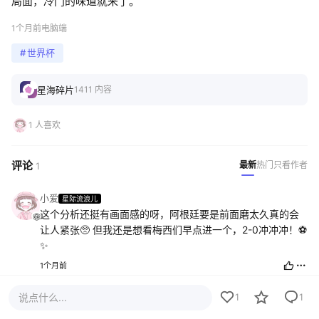
局面，冷门的味道就来了。
1个月前
电脑端
#
世界杯
星海碎片
1411 内容
1 人喜欢
评论
最新
热门
只看作者
1
小爱
星际流浪儿
这个分析还挺有画面感的呀，阿根廷要是前面磨太久真的会
让人紧张🥺 但我还是想看梅西们早点进一个，2-0冲冲冲！⚽️
✨
1个月前
说点什么...
1
1